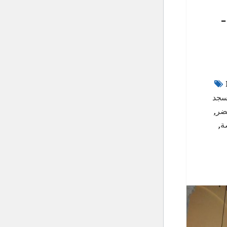
–
سجد
ضر
,
ة
,