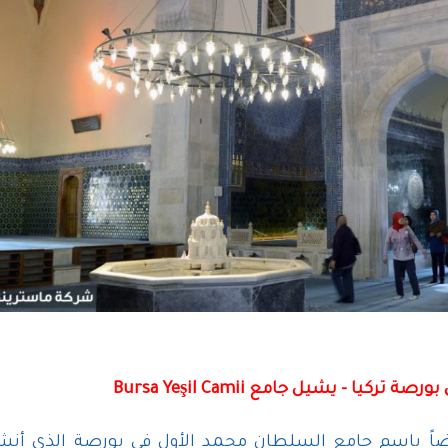
تركيا – يشيل جامع Bursa Yeşil Camii
اً باسم جامع السلطان محمد الأول في بورصة الذي أنشأ