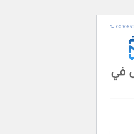
0090552
ل في