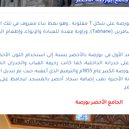
صُمم مخطط مبنى المسجد الأخضر بورصة على شكل T مقلوبة ، وهو نمط بناء معروف في 
في بورصة، وبه غرف سكن لإيواء المسافرين (Tabhane)، وزاوية معدة للعبادة والإيواء، وإطع
أول في بورصة بالأخضر نِسبة إلى استخدام اللون الأخض
لى جدرانه الداخلية، كما كانت زخرفة القباب والجدران الخ
قديما باللون الأخضر حتى حدوث زلزال بورصة الكبير عام 1855م والترميم الذي أعقبه، حيث تم
نة الأخيرة تمت إضافة سجاد أخضر بالمسجد ليحافظ على 
ر.
الجامع الأخضر بورصة