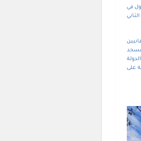
ول في
 الثاني
انيين
 من مسجد
لدولة
و أحد أهم الأمثلة على