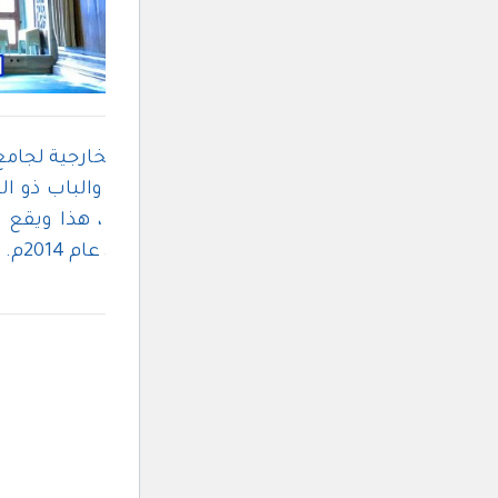
الكتابات على الواجهات الخارجية لجا
وأشكال الزهور والنباتات، والباب ذو ا
المصقولة داخل الجامع ،
هذا ويقع 
اليونسكو للتراث العالمي عام 2014م.
1- بيت الحرير في بورصة