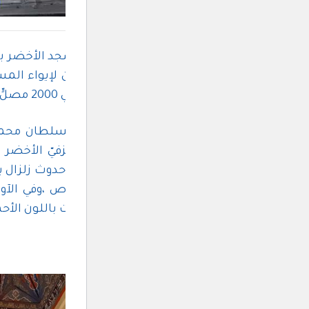
والقاصدين ، وسعته حوالي 2000 مصلٍّ.
وجاءت تسمية مسجد السلطان محمد ال
نقوش زينته والبلاط الخزفيّ الأخضر ع
الأصلية بأخرى من الرصاص ،وفي الآو
العامة للجامع بعدما كانت باللون الأحم