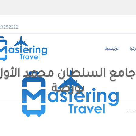
3252222
كيا
الرئيسية
Ta: جامع السلطان محمد الأو
بورصة
Mast