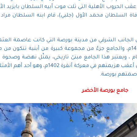
ة عقب الحروب الأهلية التي تلت موت أبيه السلطان بايزيد الأ
ت 11 عاماً ،وبعد وفاة السلطان محمد الأول (جلبي)، قام ابنه السلطان مراد
الجانب الشرقي من مدينة بورصة التي كانت عاصمة العثم
حتى قبيل فتح القسطنطينية عام 1453م، والجامع جزءٌ من مجموعة كبيرة من أبنية تتكون
 ، ويعتبر
هذا الجامع مبنىً تاريخي، يمثّل نهضة وصحوة ا
العثمانية بعد 11 عاماً من التفكك الذي أعقب هزيمتهم في معركة أنقرة 1402م، وه
بعاصمتهم بورصة.
جامع بورصة الأخضر