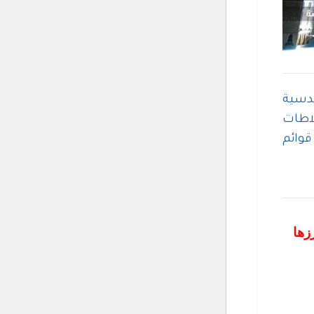
ندسية
لاطات
وائم